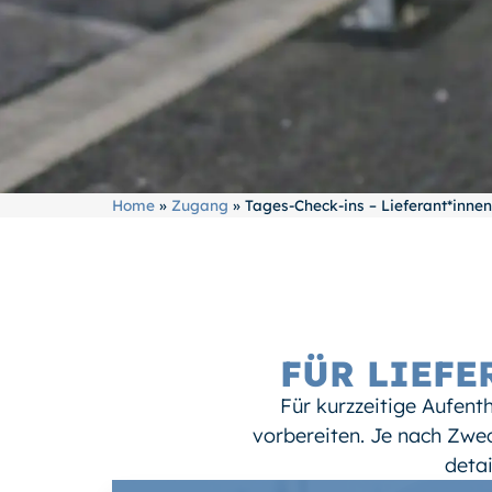
Home
»
Zugang
»
Tages-Check-ins – Lieferant*inne
FÜR LIEFE
Für kurzzeitige Aufent
vorbereiten. Je nach Zwe
detai