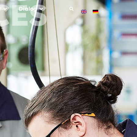
CES
t
Dialog