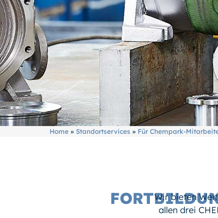
Home
»
Standortservices
»
Für Chempark-Mitarbeit
FORTBILDU
Wir bieten Wei
allen drei CHE