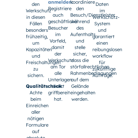
anmelden
koordiniere
:
den
Daten
Registriere
den
Werkschutz
im
auch
Besuch/Dienstleister
in diesen
Werkschutz-
geschäftliche
während
Fällen
System
Besucher
des
besonders
und
im
Aufenthalts
frühzeitig,
garantiert
Vorfeld,
und
um
einen
damit
stelle
Kapazitäten
reibungslosen
der
sicher,
und
workflow
Werkschutz
dass die
Freischaltungen
für
am Tor
störfallrechtlichen
zu
zukünftige
alle
Rahmenbedingungen
sichern.
Aufträge.
Unterlagen
auf dem
Qualitätscheck:
direkt
Gelände
Achte
griffbereit
eingehalten
beim
hat.
werden.
Einreichen
aller
nötigen
Formulare
auf
absolute