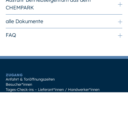
CHEMPARK
alle Dokumente
FAQ
ZUGANG
Anfahrt & Toröffnungszeiten
Besucher*innen
Tages-Check-ins – Lieferant*innen / Handwerker*innen
Langzeit-Check-ins – Mitarbeiter*innen von Fremdfirmen
STANDORTSERVICES
CHEMPARK-Mitarbeitende
Investor*innen und Ansiedler*innen
Weitere Leistungen
SICHERHEIT
Unser Sicherheitskonzept
Nachbarschaft