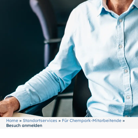
Home
»
Standortservices
»
Für Chempark-Mitarbeitende
»
Besuch anmelden