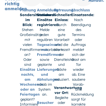
Ablauf.
richtig
anmelden
Planung
Anmeldung
Betreuung
Abschluss
Sondersituationen
Standard-
Schneller
Einsatzende:
im
Einsätze
Einlass:
Nach
Blick:
registrieren:
Durch
Beendigung
Stehen
Melde
eine
des
Großeinsätze
jeden
gute
Termins
mit
regulären
Vorarbeit
oder
vielen
Tageseinsatz
wird die
Auftrags
Fremdfirmenmitarbeitern
von
Wartezeit
meldet
an?
Fremdfirmen
der
sich der
Oder
sowie
Dienstleister
Gast am
sind
geplante
und
Tor
Einsätze
Lieferungen
Gäste
wieder
nachts,
und
am
ab. Eine
am
Abholungen
reduziert.
saubere
Wochenende
vorab im
Vorab-
Verantwortung
oder an
System
und
vor Ort:
Feiertagen
an.
Rückmeldung
Begleite
geplant?
sorgt für
Besucher
oder
Informiere
korrekte