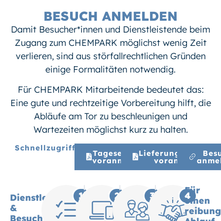
BESUCH ANMELDEN
Damit Besucher*innen und Dienstleistende beim
Zugang zum CHEMPARK möglichst wenig Zeit
verlieren, sind aus störfallrechtlichen Gründen
einige Formalitäten notwendig.
Für CHEMPARK Mitarbeitende bedeutet das:
Eine gute und rechtzeitige Vorbereitung hilft, die
Abläufe am Tor zu beschleunigen und
Wartezeiten möglichst kurz zu halten.
Schnellzugriff
Tageseinsatz
Lieferung/Abholun
Bes
voranmelden
voranmelden
anme
Für
1
2
3
4
Dienstleister
einen
&
reibung
Besuch