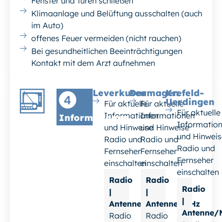
Fenster und Türen schließen
Klimaanlage und Belüftung ausschalten (auch
im Auto)
offenes Feuer vermeiden (nicht rauchen)
Bei gesundheitlichen Beeinträchtigungen
Kontakt mit dem Arzt aufnehmen
Leverkusen
Dormagen
Krefeld-
Uerdingen
Für aktuelle
Für aktuelle
Für aktuelle
Informationen
Informationen
Informationen
Informatio
und Hinweise
und Hinweise
und Hinweis
Radio und
Radio und
Radio und
Fernseher
Fernseher
Fernseher
einschalten
einschalten
einschalten
Radio
Radio
Radio
|
|
|
Antenne/MHz
Antenne/MHz
Antenne/
Radio
Radio