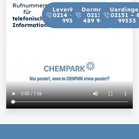
Rufnummern
Leverkusen:
Dormagen:
Uerdinge
für
0214 – 2605
02133 –
02151 – 
telefonische
99333
489 99333
99333
Informationen
: