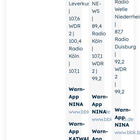
Radio
Leverkusen
NE-
Welle
|
WS
Niederrhei
107,6
|
|
WDR
89,4
87,7
2 |
Radio
Radio
100,4
Köln
Duisburg
Radio
|
|
Köln
107,1
92,2
|
WDR
WDR
107,1
2 |
2
99,2
|
Warn-
99,2
App
Warn-
NINA
App
Warn-
www.bbk.bund.de
NINA
App
www.bbk.bund.de
Warn-
NINA
App
Warn-
www.bbk.b
KATWARN
App