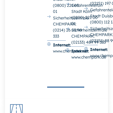
(02151) 197 
(0800) 221 00
Gefahrentelefon
Gefahrentel
01
Stadt Köln:
Stadt Duisb
(0800) 221 00
Sicherheitszentrale
(0800) 112 1
01
CHEMPARK:
Sicherheitsz
(0214) 26 05 99
Sicherheitszentrale
CHEMPARK
333
CHEMPARK:
(02151) 88 9
(02133) 489 99 333
Internet:
Internet:
www.chempark.de
Internet:
www.chemp
www.chempark.de