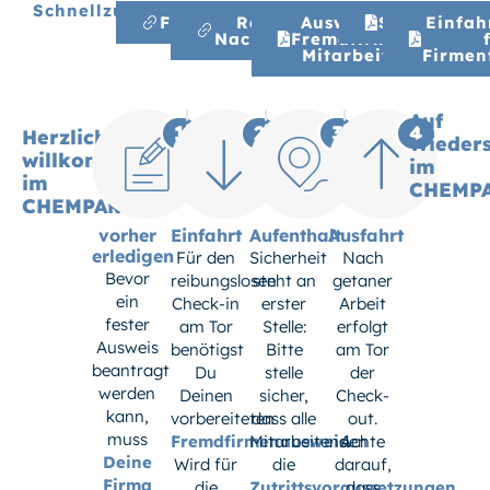
Schnellzugriff
Firmenregistrierung
Registrierung
Ausweis für
Sonderausw
Einfah
Nachunternehmen
Fremdfirmen-
Mitarbeiter
Firmen
Auf
1
2
3
4
Herzlich
Wieder
willkommen
im
im
CHEMPA
CHEMPARK!
vorher
Einfahrt
Aufenthalt
Ausfahrt
erledigen
Für den
Sicherheit
Nach
Bevor
reibungslosen
steht an
getaner
ein
Check-in
erster
Arbeit
fester
am Tor
Stelle:
erfolgt
Ausweis
benötigst
Bitte
am Tor
beantragt
Du
stelle
der
werden
Deinen
sicher,
Check-
kann,
vorbereiteten
dass alle
out.
muss
Fremdfirmenausweis
Mitarbeitenden
Achte
.
Deine
Wird für
die
darauf,
Firma
die
Zutrittsvoraussetzungen
dass