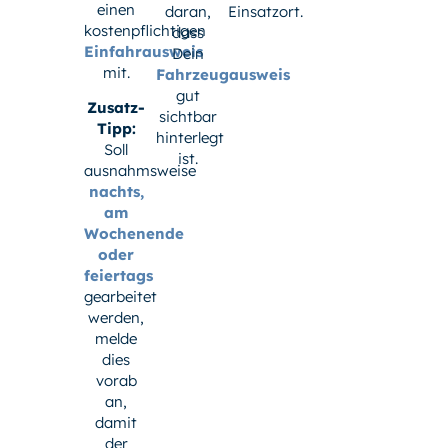
einen
daran,
Einsatzort.
kostenpflichtigen
dass
Einfahrausweis
Dein
mit.
Fahrzeugausweis
gut
Zusatz-
sichtbar
Tipp:
hinterlegt
Soll
ist.
ausnahmsweise
nachts,
am
Wochenende
oder
feiertags
gearbeitet
werden,
melde
dies
vorab
an,
damit
der