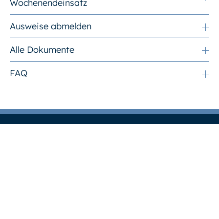
Wochenendeinsatz
Ausweise abmelden
Alle Dokumente
FAQ
ZUGANG
Anfahrt & Toröffnungszeiten
Besucher*innen
Tages-Check-ins – Lieferant*innen / Handwerker*innen
Langzeit-Check-ins – Mitarbeiter*innen von Fremdfirmen
STANDORTSERVICES
CHEMPARK-Mitarbeitende
Investor*innen und Ansiedler*innen
Weitere Leistungen
SICHERHEIT