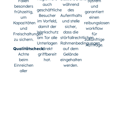
Fällen
System
auch
während
besonders
und
geschäftliche
des
frühzeitig,
garantiert
Besucher
Aufenthalts
um
einen
im Vorfeld,
und stelle
Kapazitäten
reibungslosen
damit der
sicher,
und
workflow
Werkschutz
dass die
Freischaltungen
für
am Tor alle
störfallrechtlichen
zu sichern.
zukünftige
Unterlagen
Rahmenbedingungen
Aufträge.
Qualitätscheck:
direkt
auf dem
Achte
griffbereit
Gelände
beim
hat.
eingehalten
Einreichen
werden.
aller
nötigen
Formulare
auf
absolute
Sorgfalt
und
Vollständigkeit,
um