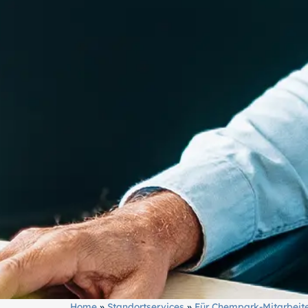
Home
»
Standortservices
»
Für Chempark-Mitarbeit