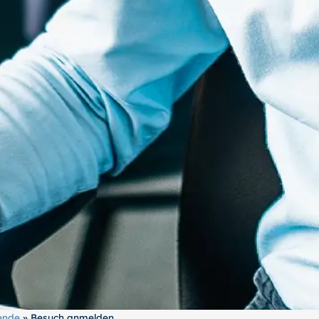
ende
»
Besuch anmelden