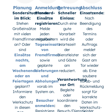
Planung
Anmeldung
Betreuung
Abschluss
Sondersituationen
Standard-
Schneller
Einsatzende:
im Blick:
Einsätze
Einlass:
Nach
Stehen
registrieren:
Durch eine
Beendigung
Großeinsätze
Melde
gute
des
mit vielen
jeden
Vorarbeit
Termins
Fremdfirmenmitarbeitern
regulären
wird die
oder
an? Oder
Tageseinsatz
Wartezeit
Auftrags
sind
von
der
meldet
Einsätze
Fremdfirmen
Dienstleister
sich der
nachts,
sowie
und Gäste
Gast am
am
geplante
am
Tor wieder
Wochenende
Lieferungen
reduziert.
ab. Eine
oder an
und
saubere
Verantwortung
Feiertagen
Abholungen
Vorab- und
vor Ort:
geplant?
vorab im
Rückmeldung
Begleite
Informiere
System an.
sorgt für
oder
den
korrekte
Besucher
koordiniere
Werkschutz
Daten im
anmelden
:
den
in diesen
Werkschutz-
Registriere
Besuch/Dienstleister