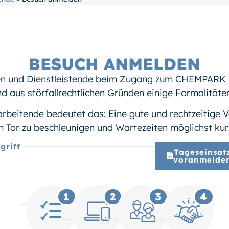
BESUCH ANMELDEN
en und Dienstleistende beim Zugang zum CHEMPARK m
ind aus störfallrechtlichen Gründen einige Formalität
eitende bedeutet das: Eine gute und rechtzeitige Vor
 Tor zu beschleunigen und Wartezeiten möglichst kurz
griff
Tageseinsat
voranmelde
1
2
3
4