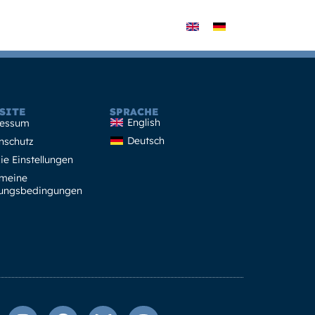
t
Dialog
SITE
SPRACHE
English
essum
Deutsch
nschutz
ie Einstellungen
emeine
ungsbedingungen