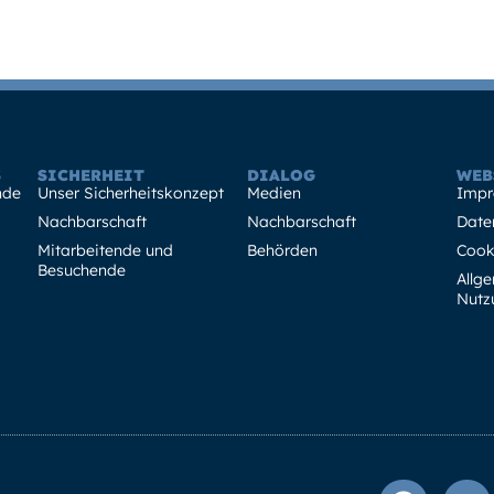
Standortservices
Ansiedlung
Sicherhei
S
SICHERHEIT
DIALOG
WEB
nde
Unser Sicherheitskonzept
Medien
Impr
Nachbarschaft
Nachbarschaft
Date
Mitarbeitende und
Behörden
Cook
Besuchende
Allg
Nutz